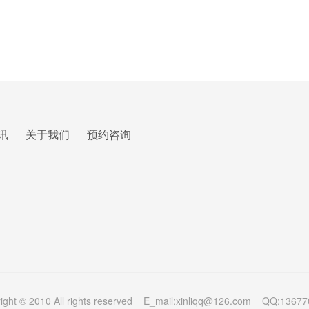
讯
关于我们
预约咨询
ight © 2010 All rights reserved E_mail:xinliqq@126.com QQ:1367