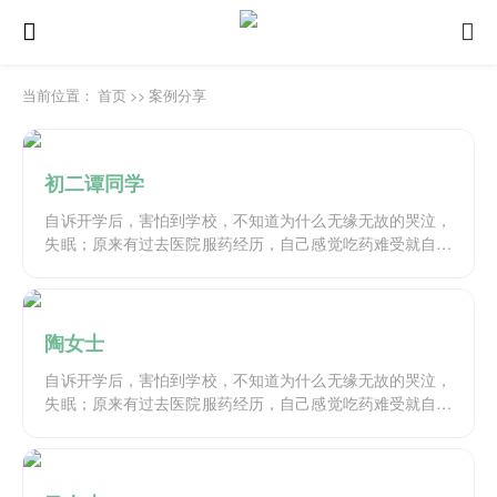
当前位置：
首页
>>
案例分享
初二谭同学
自诉开学后，害怕到学校，不知道为什么无缘无故的哭泣，
失眠；原来有过去医院服药经历，自己感觉吃药难受就自己
停药，难受了好一段时间慢慢的好一些了，一开始拒绝心理
咨询是因为在医院做过咨询感觉没有什么用。现在感觉难以
忍受，难以正常上学，被要求到医院就医治疗，自认为还是
要调整自己所以与母亲一同前来求助
陶女士
自诉开学后，害怕到学校，不知道为什么无缘无故的哭泣，
失眠；原来有过去医院服药经历，自己感觉吃药难受就自己
停药，难受了好一段时间慢慢的好一些了，一开始拒绝心理
咨询是因为在医院做过咨询感觉没有什么用。现在感觉难以
忍受，难以正常上学，被要求到医院就医治疗，自认为还是
要调整自己所以与母亲一同前来求助。